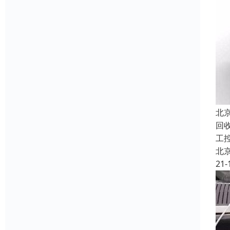
北
回收
工
北
21-