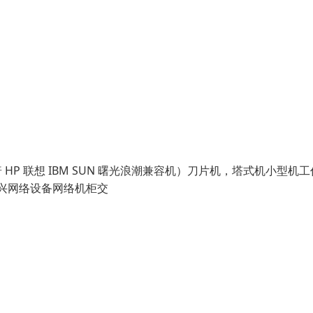
惠普 HP 联想 IBM SUN 曙光浪潮兼容机）刀片机，塔式机小型机
中兴网络设备网络机柜交