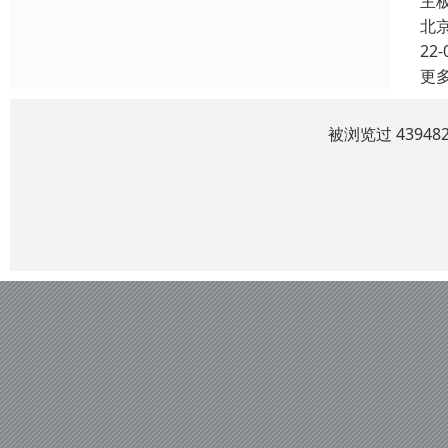
主
北
22-
更
被浏览过 4394